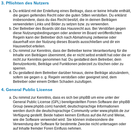
3. Pflichten des Nutzers
Du erklärst mit der Erstellung eines Beitrags, dass er keine Inhalte enthält,
die gegen geltendes Recht oder die guten Sitten verstoßen. Du erklärst
insbesondere, dass du das Recht besitzt, die in deinen Beiträgen
verwendeten Links und Bilder zu setzen bzw. zu verwenden.
Der Betreiber des Boards übt das Hausrecht aus. Bei Verstößen gegen
diese Nutzungsbedingungen oder anderer im Board veröffentlichten
Regeln kann der Betreiber dich nach Abmahnung zeitweise oder
dauerhaft von der Nutzung dieses Boards ausschließen und dir ein
Hausverbot erteilen.
Du nimmst zur Kenntnis, dass der Betreiber keine Verantwortung für die
Inhalte von Beiträgen übernimmt, die er nicht selbst erstellt hat oder die er
nicht zur Kenntnis genommen hat. Du gestattest dem Betreiber, dein
Benutzerkonto, Beiträge und Funktionen jederzeit zu löschen oder zu
sperren.
Du gestattest dem Betreiber darüber hinaus, deine Beiträge abzuändern,
sofern sie gegen o. g. Regeln verstoßen oder geeignet sind, dem
Betreiber oder einem Dritten Schaden zuzufügen.
4. General Public License
Du nimmst zur Kenntnis, dass es sich bei phpBB um eine unter der
General Public License (GPL) bereitgestellten Foren-Software der phpBB
Group (www.phpbb.com) handelt; deutschsprachige Informationen
werden durch die deutschsprachige Community unter www.phpbb.de zur
Verfügung gestellt. Beide haben keinen Einfluss auf die Art und Weise,
wie die Software verwendet wird. Sie können insbesondere die
Verwendung der Software für bestimmte Zwecke nicht untersagen oder
auf Inhalte fremder Foren Einfluss nehmen.