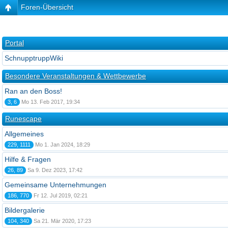
Foren-Übersicht
Portal
SchnupptruppWiki
Besondere Veranstaltungen & Wettbewerbe
Ran an den Boss!
3, 6
Mo 13. Feb 2017, 19:34
Runescape
Allgemeines
229, 1111
Mo 1. Jan 2024, 18:29
Hilfe & Fragen
26, 89
Sa 9. Dez 2023, 17:42
Gemeinsame Unternehmungen
186, 770
Fr 12. Jul 2019, 02:21
Bildergalerie
104, 340
Sa 21. Mär 2020, 17:23