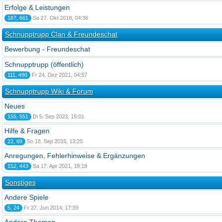
Erfolge & Leistungen
187, 661
Sa 27. Okt 2018, 04:36
Schnupptrupp Clan & Freundeschat
Bewerbung - Freundeschat
Schnupptrupp (öffentlich)
111, 490
Fr 24. Dez 2021, 04:57
Schnupptrupp Wiki & Forum
Neues
155, 551
Di 5. Sep 2023, 15:01
Hilfe & Fragen
22, 69
So 18. Sep 2016, 13:25
Anregungen, Fehlerhinweise & Ergänzungen
152, 443
Sa 17. Apr 2021, 18:18
Sonstiges
Andere Spiele
5, 24
Fr 27. Jun 2014, 17:39