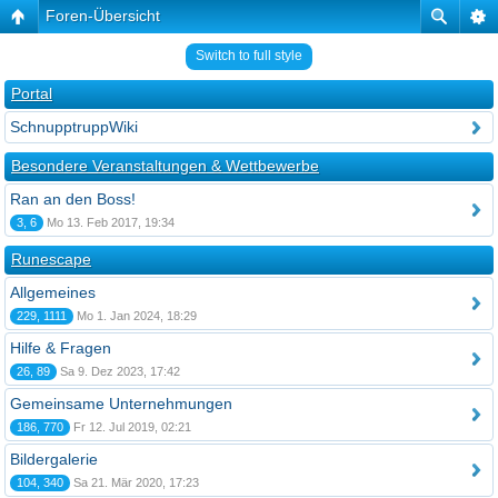
Foren-Übersicht
Switch to full style
Portal
SchnupptruppWiki
Besondere Veranstaltungen & Wettbewerbe
Ran an den Boss!
3, 6
Mo 13. Feb 2017, 19:34
Runescape
Allgemeines
229, 1111
Mo 1. Jan 2024, 18:29
Hilfe & Fragen
26, 89
Sa 9. Dez 2023, 17:42
Gemeinsame Unternehmungen
186, 770
Fr 12. Jul 2019, 02:21
Bildergalerie
104, 340
Sa 21. Mär 2020, 17:23