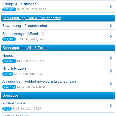
Erfolge & Leistungen
187, 661
Sa 27. Okt 2018, 04:36
Schnupptrupp Clan & Freundeschat
Bewerbung - Freundeschat
Schnupptrupp (öffentlich)
111, 490
Fr 24. Dez 2021, 04:57
Schnupptrupp Wiki & Forum
Neues
155, 551
Di 5. Sep 2023, 15:01
Hilfe & Fragen
22, 69
So 18. Sep 2016, 13:25
Anregungen, Fehlerhinweise & Ergänzungen
152, 443
Sa 17. Apr 2021, 18:18
Sonstiges
Andere Spiele
5, 24
Fr 27. Jun 2014, 17:39