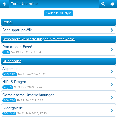
Foren-Übersicht
Switch to full style
Portal
SchnupptruppWiki
Besondere Veranstaltungen & Wettbewerbe
Ran an den Boss!
3, 6
Mo 13. Feb 2017, 19:34
Runescape
Allgemeines
229, 1111
Mo 1. Jan 2024, 18:29
Hilfe & Fragen
26, 89
Sa 9. Dez 2023, 17:42
Gemeinsame Unternehmungen
186, 770
Fr 12. Jul 2019, 02:21
Bildergalerie
104, 340
Sa 21. Mär 2020, 17:23