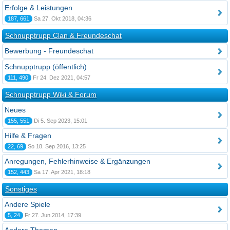
Erfolge & Leistungen
187, 661
Sa 27. Okt 2018, 04:36
Schnupptrupp Clan & Freundeschat
Bewerbung - Freundeschat
Schnupptrupp (öffentlich)
111, 490
Fr 24. Dez 2021, 04:57
Schnupptrupp Wiki & Forum
Neues
155, 551
Di 5. Sep 2023, 15:01
Hilfe & Fragen
22, 69
So 18. Sep 2016, 13:25
Anregungen, Fehlerhinweise & Ergänzungen
152, 443
Sa 17. Apr 2021, 18:18
Sonstiges
Andere Spiele
5, 24
Fr 27. Jun 2014, 17:39