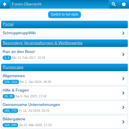
Foren-Übersicht
Switch to full style
Portal
SchnupptruppWiki
Besondere Veranstaltungen & Wettbewerbe
Ran an den Boss!
3, 6
Mo 13. Feb 2017, 19:34
Runescape
Allgemeines
229, 1111
Mo 1. Jan 2024, 18:29
Hilfe & Fragen
26, 89
Sa 9. Dez 2023, 17:42
Gemeinsame Unternehmungen
186, 770
Fr 12. Jul 2019, 02:21
Bildergalerie
104, 340
Sa 21. Mär 2020, 17:23