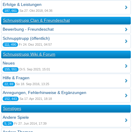
Erfolge & Leistungen
187, 661
Sa 27. Okt 2018, 04:36
Schnupptrupp Clan & Freundeschat
Bewerbung - Freundeschat
Schnupptrupp (öffentlich)
111, 490
Fr 24. Dez 2021, 04:57
Schnupptrupp Wiki & Forum
Neues
155, 551
Di 5. Sep 2023, 15:01
Hilfe & Fragen
22, 69
So 18. Sep 2016, 13:25
Anregungen, Fehlerhinweise & Ergänzungen
152, 443
Sa 17. Apr 2021, 18:18
Sonstiges
Andere Spiele
5, 24
Fr 27. Jun 2014, 17:39