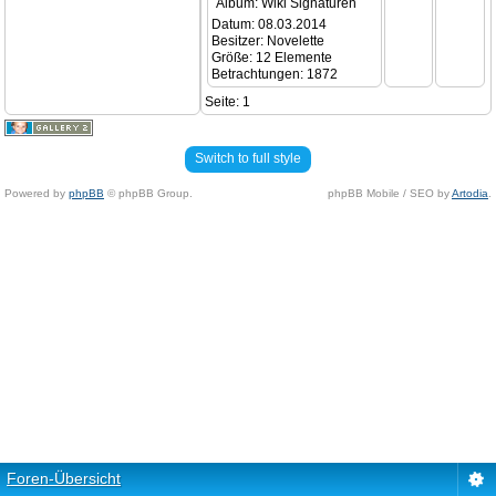
Album: Wiki Signaturen
Datum: 08.03.2014
Besitzer: Novelette
Größe: 12 Elemente
Betrachtungen: 1872
Seite:
1
Switch to full style
Powered by
phpBB
© phpBB Group.
phpBB Mobile / SEO by
Artodia
.
Foren-Übersicht