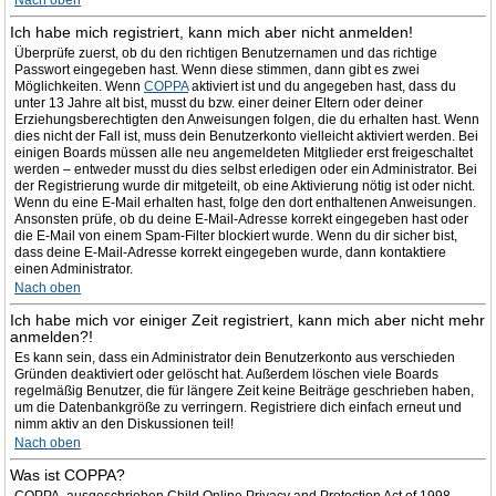
Nach oben
Ich habe mich registriert, kann mich aber nicht anmelden!
Überprüfe zuerst, ob du den richtigen Benutzernamen und das richtige
Passwort eingegeben hast. Wenn diese stimmen, dann gibt es zwei
Möglichkeiten. Wenn
COPPA
aktiviert ist und du angegeben hast, dass du
unter 13 Jahre alt bist, musst du bzw. einer deiner Eltern oder deiner
Erziehungsberechtigten den Anweisungen folgen, die du erhalten hast. Wenn
dies nicht der Fall ist, muss dein Benutzerkonto vielleicht aktiviert werden. Bei
einigen Boards müssen alle neu angemeldeten Mitglieder erst freigeschaltet
werden – entweder musst du dies selbst erledigen oder ein Administrator. Bei
der Registrierung wurde dir mitgeteilt, ob eine Aktivierung nötig ist oder nicht.
Wenn du eine E-Mail erhalten hast, folge den dort enthaltenen Anweisungen.
Ansonsten prüfe, ob du deine E-Mail-Adresse korrekt eingegeben hast oder
die E-Mail von einem Spam-Filter blockiert wurde. Wenn du dir sicher bist,
dass deine E-Mail-Adresse korrekt eingegeben wurde, dann kontaktiere
einen Administrator.
Nach oben
Ich habe mich vor einiger Zeit registriert, kann mich aber nicht mehr
anmelden?!
Es kann sein, dass ein Administrator dein Benutzerkonto aus verschieden
Gründen deaktiviert oder gelöscht hat. Außerdem löschen viele Boards
regelmäßig Benutzer, die für längere Zeit keine Beiträge geschrieben haben,
um die Datenbankgröße zu verringern. Registriere dich einfach erneut und
nimm aktiv an den Diskussionen teil!
Nach oben
Was ist COPPA?