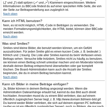
(„[“ und „]“) statt spitzen („<“ und „>“) Klammern eingeschlossen. Weitere
Informationen zu BBCode findest du auf einer speziellen Hilfe-Seite, die von
der Seite zur Beitragserstellung aus zugänglich ist.
Nach oben
Kann ich HTML benutzen?
Nein, es ist nicht möglich, HTML-Code in Beiträgen zu verwenden. Die
meisten Formatierungsmöglichkeiten, die HTML bietet, können über BBCode
erreicht werden.
Nach oben
Was sind Smilies?
Smilies sind kleine Bilder, die benutzt werden können, um ein Gefühl
auszudrücken. Für jeden Smilie gibt es einen kurzen Code, z. B. bedeutet :)
fröhlich und :( traurig. Die Liste aller Smilies kannst du beim Verfassen eines
Beitrags sehen. Versuche bitte trotzdem, Smilies nicht zu häufig zu benutzen,
sie können einen Beitrag schnell unlesbar machen und ein Moderator könnte
deshalb deinen Beitrag entsprechend überarbeiten oder gar komplett
löschen. Die Board-Administration kann auch die Anzahl der Smilies
begrenzen, die du in einem Beitrag benutzen kannst.
Nach oben
Kann ich Bilder in meine Beiträge einfügen?
Ja, Bilder können in deinem Beitrag angezeigt werden. Wenn die
Administration Dateianhänge erlaubt hat, kannst du das Bild auch direkt
hochladen. Ansonsten musst du zu einem Bild verlinken, das auf einem
öffentlich zugänglichen Server liegt, z. B. http://www.domain.tld/mein-bild.gif.
Du kannst weder Bilder verlinken, die sich auf deinem eigenen PC befinden
(außer es ist ein öffentlich zugänglicher Server), noch zu Bildern, die nur nach