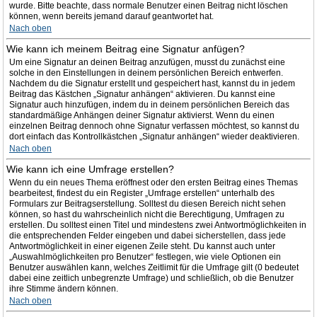
wurde. Bitte beachte, dass normale Benutzer einen Beitrag nicht löschen
können, wenn bereits jemand darauf geantwortet hat.
Nach oben
Wie kann ich meinem Beitrag eine Signatur anfügen?
Um eine Signatur an deinen Beitrag anzufügen, musst du zunächst eine
solche in den Einstellungen in deinem persönlichen Bereich entwerfen.
Nachdem du die Signatur erstellt und gespeichert hast, kannst du in jedem
Beitrag das Kästchen „Signatur anhängen“ aktivieren. Du kannst eine
Signatur auch hinzufügen, indem du in deinem persönlichen Bereich das
standardmäßige Anhängen deiner Signatur aktivierst. Wenn du einen
einzelnen Beitrag dennoch ohne Signatur verfassen möchtest, so kannst du
dort einfach das Kontrollkästchen „Signatur anhängen“ wieder deaktivieren.
Nach oben
Wie kann ich eine Umfrage erstellen?
Wenn du ein neues Thema eröffnest oder den ersten Beitrag eines Themas
bearbeitest, findest du ein Register „Umfrage erstellen“ unterhalb des
Formulars zur Beitragserstellung. Solltest du diesen Bereich nicht sehen
können, so hast du wahrscheinlich nicht die Berechtigung, Umfragen zu
erstellen. Du solltest einen Titel und mindestens zwei Antwortmöglichkeiten in
die entsprechenden Felder eingeben und dabei sicherstellen, dass jede
Antwortmöglichkeit in einer eigenen Zeile steht. Du kannst auch unter
„Auswahlmöglichkeiten pro Benutzer“ festlegen, wie viele Optionen ein
Benutzer auswählen kann, welches Zeitlimit für die Umfrage gilt (0 bedeutet
dabei eine zeitlich unbegrenzte Umfrage) und schließlich, ob die Benutzer
ihre Stimme ändern können.
Nach oben