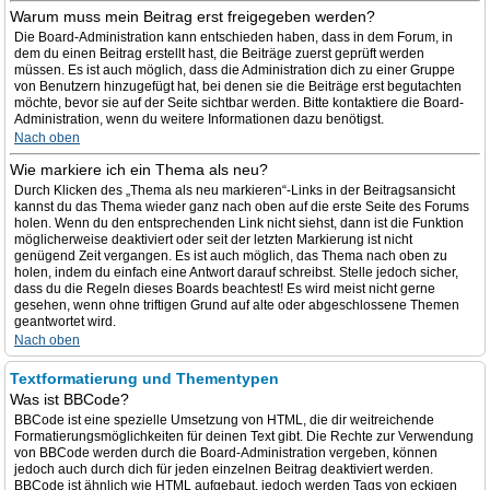
Warum muss mein Beitrag erst freigegeben werden?
Die Board-Administration kann entschieden haben, dass in dem Forum, in
dem du einen Beitrag erstellt hast, die Beiträge zuerst geprüft werden
müssen. Es ist auch möglich, dass die Administration dich zu einer Gruppe
von Benutzern hinzugefügt hat, bei denen sie die Beiträge erst begutachten
möchte, bevor sie auf der Seite sichtbar werden. Bitte kontaktiere die Board-
Administration, wenn du weitere Informationen dazu benötigst.
Nach oben
Wie markiere ich ein Thema als neu?
Durch Klicken des „Thema als neu markieren“-Links in der Beitragsansicht
kannst du das Thema wieder ganz nach oben auf die erste Seite des Forums
holen. Wenn du den entsprechenden Link nicht siehst, dann ist die Funktion
möglicherweise deaktiviert oder seit der letzten Markierung ist nicht
genügend Zeit vergangen. Es ist auch möglich, das Thema nach oben zu
holen, indem du einfach eine Antwort darauf schreibst. Stelle jedoch sicher,
dass du die Regeln dieses Boards beachtest! Es wird meist nicht gerne
gesehen, wenn ohne triftigen Grund auf alte oder abgeschlossene Themen
geantwortet wird.
Nach oben
Textformatierung und Thementypen
Was ist BBCode?
BBCode ist eine spezielle Umsetzung von HTML, die dir weitreichende
Formatierungsmöglichkeiten für deinen Text gibt. Die Rechte zur Verwendung
von BBCode werden durch die Board-Administration vergeben, können
jedoch auch durch dich für jeden einzelnen Beitrag deaktiviert werden.
BBCode ist ähnlich wie HTML aufgebaut, jedoch werden Tags von eckigen