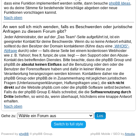
dass eine Funktion implementiert werden sollte, dann besuche
phpBB Ideas
,
wo du deine Stimme für bestehende Vorschläge abgeben oder neue
Funktionen vorschlagen kannst.
Nach oben
An wen soll ich mich wenden, falls es Beschwerden oder juristische
Anfragen zu diesem Forum gibt?
Jeder Administrator, der auf der „Das Team“-Seite aufgeführt ist, ist ein
geeigneter Kontakt für deine Beschwerde. Wenn du so keine Antwort erhältst,
solltest du den Besitzer der Domain kontaktieren (führe dazu eine
„WHOIS“-
Abfrage
durch) oder — falls diese Seite bei einem kostenlosen Webhoster
wie z. B. Yahoo!, free.fr, funpic.de usw. liegt — den Support oder den Abuse-
Kontakt des betreffenden Dienstes. Bitte beachte, dass die phpBB Group und
phpBB.de
absolut keinen Einfluss
auf die Benutzung oder den oder die
Benutzer der Forensoftware haben und dafür in keiner Weise zur
Verantwortung herangezogen werden können. Kontaktiere daher nie die
phpBB Group oder phpBB.de in Zusammenhang mit jeglichen juristischen
Fragen (Unterlassungserklärungen, Haftungsfragen usw.), die
sich nicht
direkt
auf die Website phpbb.com oder die phpBB-Software selbst beziehen.
Falls du der phpBB Group E-Mails schreibst, die die
Softwarenutzung durch
Dritte
betreffen, so wirst du, wenn überhaupt, höchstens eine knappe Antwort
erhalten.
Nach oben
Gehe zu:
Switch to full style
Powered by
phpBB
© phpBB Group.
phpBB Mobile / SEO by
Artodia
.