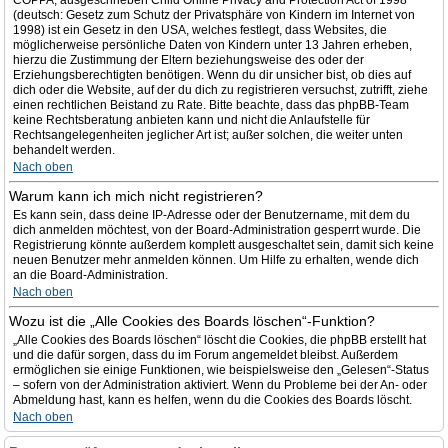
COPPA, ausgeschrieben Child Online Privacy and Protection Act of 1998
(deutsch: Gesetz zum Schutz der Privatsphäre von Kindern im Internet von
1998) ist ein Gesetz in den USA, welches festlegt, dass Websites, die
möglicherweise persönliche Daten von Kindern unter 13 Jahren erheben,
hierzu die Zustimmung der Eltern beziehungsweise des oder der
Erziehungsberechtigten benötigen. Wenn du dir unsicher bist, ob dies auf
dich oder die Website, auf der du dich zu registrieren versuchst, zutrifft, ziehe
einen rechtlichen Beistand zu Rate. Bitte beachte, dass das phpBB-Team
keine Rechtsberatung anbieten kann und nicht die Anlaufstelle für
Rechtsangelegenheiten jeglicher Art ist; außer solchen, die weiter unten
behandelt werden.
Nach oben
Warum kann ich mich nicht registrieren?
Es kann sein, dass deine IP-Adresse oder der Benutzername, mit dem du
dich anmelden möchtest, von der Board-Administration gesperrt wurde. Die
Registrierung könnte außerdem komplett ausgeschaltet sein, damit sich keine
neuen Benutzer mehr anmelden können. Um Hilfe zu erhalten, wende dich
an die Board-Administration.
Nach oben
Wozu ist die „Alle Cookies des Boards löschen“-Funktion?
„Alle Cookies des Boards löschen“ löscht die Cookies, die phpBB erstellt hat
und die dafür sorgen, dass du im Forum angemeldet bleibst. Außerdem
ermöglichen sie einige Funktionen, wie beispielsweise den „Gelesen“-Status
– sofern von der Administration aktiviert. Wenn du Probleme bei der An- oder
Abmeldung hast, kann es helfen, wenn du die Cookies des Boards löscht.
Nach oben