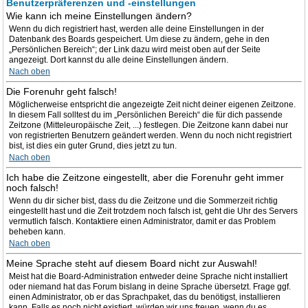
Benutzerpräferenzen und -einstellungen
Wie kann ich meine Einstellungen ändern?
Wenn du dich registriert hast, werden alle deine Einstellungen in der
Datenbank des Boards gespeichert. Um diese zu ändern, gehe in den
„Persönlichen Bereich“; der Link dazu wird meist oben auf der Seite
angezeigt. Dort kannst du alle deine Einstellungen ändern.
Nach oben
Die Forenuhr geht falsch!
Möglicherweise entspricht die angezeigte Zeit nicht deiner eigenen Zeitzone.
In diesem Fall solltest du im „Persönlichen Bereich“ die für dich passende
Zeitzone (Mitteleuropäische Zeit, ...) festlegen. Die Zeitzone kann dabei nur
von registrierten Benutzern geändert werden. Wenn du noch nicht registriert
bist, ist dies ein guter Grund, dies jetzt zu tun.
Nach oben
Ich habe die Zeitzone eingestellt, aber die Forenuhr geht immer
noch falsch!
Wenn du dir sicher bist, dass du die Zeitzone und die Sommerzeit richtig
eingestellt hast und die Zeit trotzdem noch falsch ist, geht die Uhr des Servers
vermutlich falsch. Kontaktiere einen Administrator, damit er das Problem
beheben kann.
Nach oben
Meine Sprache steht auf diesem Board nicht zur Auswahl!
Meist hat die Board-Administration entweder deine Sprache nicht installiert
oder niemand hat das Forum bislang in deine Sprache übersetzt. Frage ggf.
einen Administrator, ob er das Sprachpaket, das du benötigst, installieren
kann. Falls es noch nicht existiert, würden wir uns freuen, wenn du es