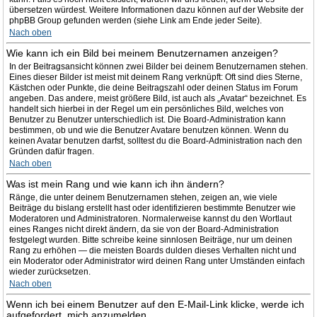
übersetzen würdest. Weitere Informationen dazu können auf der Website der
phpBB Group gefunden werden (siehe Link am Ende jeder Seite).
Nach oben
Wie kann ich ein Bild bei meinem Benutzernamen anzeigen?
In der Beitragsansicht können zwei Bilder bei deinem Benutzernamen stehen.
Eines dieser Bilder ist meist mit deinem Rang verknüpft: Oft sind dies Sterne,
Kästchen oder Punkte, die deine Beitragszahl oder deinen Status im Forum
angeben. Das andere, meist größere Bild, ist auch als „Avatar“ bezeichnet. Es
handelt sich hierbei in der Regel um ein persönliches Bild, welches von
Benutzer zu Benutzer unterschiedlich ist. Die Board-Administration kann
bestimmen, ob und wie die Benutzer Avatare benutzen können. Wenn du
keinen Avatar benutzen darfst, solltest du die Board-Administration nach den
Gründen dafür fragen.
Nach oben
Was ist mein Rang und wie kann ich ihn ändern?
Ränge, die unter deinem Benutzernamen stehen, zeigen an, wie viele
Beiträge du bislang erstellt hast oder identifizieren bestimmte Benutzer wie
Moderatoren und Administratoren. Normalerweise kannst du den Wortlaut
eines Ranges nicht direkt ändern, da sie von der Board-Administration
festgelegt wurden. Bitte schreibe keine sinnlosen Beiträge, nur um deinen
Rang zu erhöhen — die meisten Boards dulden dieses Verhalten nicht und
ein Moderator oder Administrator wird deinen Rang unter Umständen einfach
wieder zurücksetzen.
Nach oben
Wenn ich bei einem Benutzer auf den E-Mail-Link klicke, werde ich
aufgefordert, mich anzumelden.