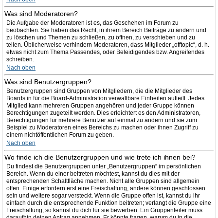
Was sind Moderatoren?
Die Aufgabe der Moderatoren ist es, das Geschehen im Forum zu
beobachten. Sie haben das Recht, in ihrem Bereich Beiträge zu ändern und
zu löschen und Themen zu schließen, zu öffnen, zu verschieben und zu
teilen. Üblicherweise verhindern Moderatoren, dass Mitglieder „offtopic“, d. h.
etwas nicht zum Thema Passendes, oder Beleidigendes bzw. Angreifendes
schreiben.
Nach oben
Was sind Benutzergruppen?
Benutzergruppen sind Gruppen von Mitgliedern, die die Mitglieder des
Boards in für die Board-Administration verwaltbare Einheiten aufteilt. Jedes
Mitglied kann mehreren Gruppen angehören und jeder Gruppe können
Berechtigungen zugeteilt werden. Dies erleichtert es den Administratoren,
Berechtigungen für mehrere Benutzer auf einmal zu ändern und sie zum
Beispiel zu Moderatoren eines Bereichs zu machen oder ihnen Zugriff zu
einem nichtöffentlichen Forum zu geben.
Nach oben
Wo finde ich die Benutzergruppen und wie trete ich ihnen bei?
Du findest die Benutzergruppen unter „Benutzergruppen“ im persönlichen
Bereich. Wenn du einer beitreten möchtest, kannst du dies mit der
entsprechenden Schaltfläche machen. Nicht alle Gruppen sind allgemein
offen. Einige erfordern erst eine Freischaltung, andere können geschlossen
sein und weitere sogar versteckt. Wenn die Gruppe offen ist, kannst du ihr
einfach durch die entsprechende Funktion beitreten; verlangt die Gruppe eine
Freischaltung, so kannst du dich für sie bewerben. Ein Gruppenleiter muss
daraufhin deinen Antrag annehmen. Er könnte fragen, warum du in die